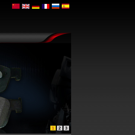
1
2
3