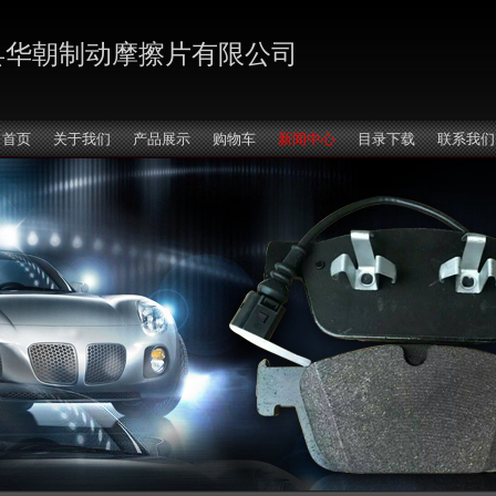
县华朝制动摩擦片有限公司
首页
关于我们
产品展示
购物车
新闻中心
目录下载
联系我们