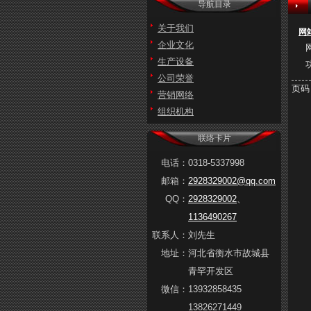
导航目录
关于我们
网
企业文化
生产设备
公司荣誉
页码 
营销网络
组织机构
联络卡片
电话：
0318-5337998
邮箱：
2928329002@qq.com
QQ：
2928329002
、
1136490267
联系人：
刘先生
地址：
河北省衡水市故城县
青罕开发区
微信：
13932858435
13826271449